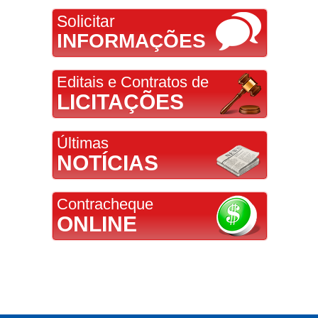
Solicitar
INFORMAÇÕES
Editais e Contratos de
LICITAÇÕES
Últimas
NOTÍCIAS
Contracheque
ONLINE