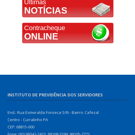
Últimas
NOTÍCIAS
Contracheque
ONLINE
INSTITUTO DE PREVIDÊNCIA DOS SERVIDORES
End.: Rua Esmeralda Fonseca S/N - Bairro: Cafezal
Centro - Curralinho PA
CEP: 68815-000
Fone: (91) 99341-2423, 99168-3299, 99105-7771