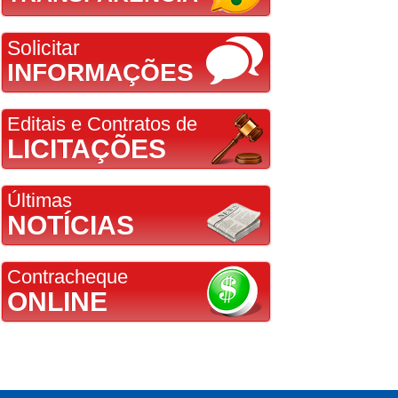
Solicitar
INFORMAÇÕES
Editais e Contratos de
LICITAÇÕES
Últimas
NOTÍCIAS
Contracheque
ONLINE