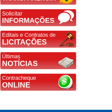
Solicitar
INFORMAÇÕES
Editais e Contratos de
LICITAÇÕES
Últimas
NOTÍCIAS
Contracheque
ONLINE