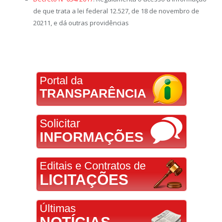
de que trata a lei federal 12.527, de 18 de novembro de
20211, e dá outras providências
Portal da
TRANSPARÊNCIA
Solicitar
INFORMAÇÕES
Editais e Contratos de
LICITAÇÕES
Últimas