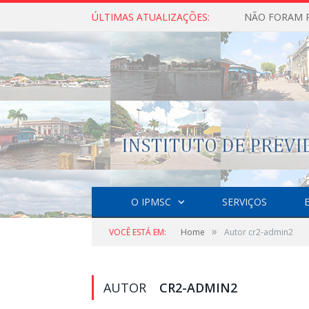
ÚLTIMAS ATUALIZAÇÕES:
O IPMSC
SERVIÇOS
»
VOCÊ ESTÁ EM:
Home
Autor cr2-admin2
AUTOR
CR2-ADMIN2