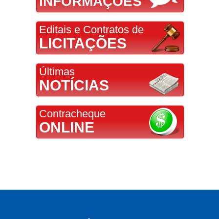
INFORMAÇÕES
Editais e Contratos de
LICITAÇÕES
Últimas
NOTÍCIAS
Contracheque
ONLINE