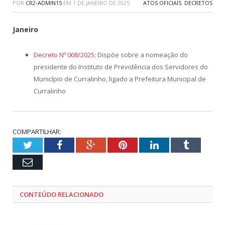
POR
CR2-ADMIN15
EM
1 DE JANEIRO DE 2025
ATOS OFICIAIS
,
DECRETOS
Janeiro
Decreto Nº 008/2025
: Dispõe sobre a nomeação do
presidente do Instituto de Previdência dos Servidores do
Município de Curralinho, ligado a Prefeitura Municipal de
Curralinho
COMPARTILHAR:
Twitter
Facebook
Google+
Pinterest
LinkedIn
Tumblr
Email
CONTEÚDO RELACIONADO