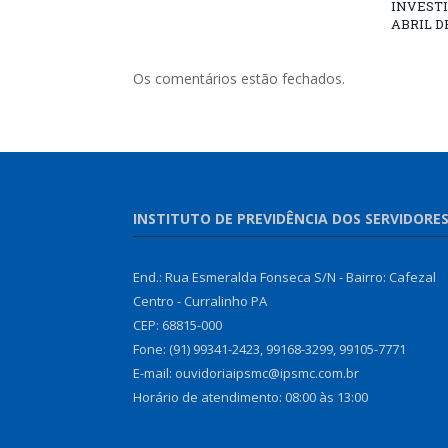
INVESTI
ABRIL D
Os comentários estão fechados.
INSTITUTO DE PREVIDÊNCIA DOS SERVIDORE
End.: Rua Esmeralda Fonseca S/N - Bairro: Cafezal
Centro - Curralinho PA
CEP: 68815-000
Fone: (91) 99341-2423, 99168-3299, 99105-7771
E-mail: ouvidoriaipsmc@ipsmc.com.br
Horário de atendimento: 08:00 às 13:00