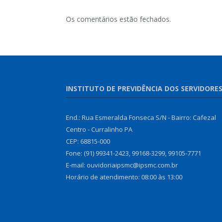
Os comentários estão fechados.
INSTITUTO DE PREVIDÊNCIA DOS SERVIDORE
End.: Rua Esmeralda Fonseca S/N - Bairro: Cafezal
Centro - Curralinho PA
CEP: 68815-000
Fone: (91) 99341-2423, 99168-3299, 99105-7771
E-mail: ouvidoriaipsmc@ipsmc.com.br
Horário de atendimento: 08:00 às 13:00