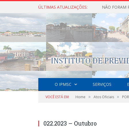
ÚLTIMAS ATUALIZAÇÕES:
O IPMSC
SERVIÇOS
»
»
VOCÊ ESTÁ EM:
Home
Atos Oficiais
POR
022.2023 – Outubro