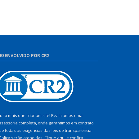
ESENVOLVIDO POR CR2
uito mais que criar um site! Realizamos uma
ssessoria completa, onde garantimos em contrato
ue todas as exigências das leis de transparência
ública serão atendidas. Clique aqui e confira.