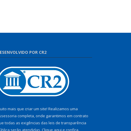
ESENVOLVIDO POR CR2
uito mais que criar um site! Realizamos uma
ssessoria completa, onde garantimos em contrato
ue todas as exigências das leis de transparência
ública serão atendidas. Clique aqui e confira.