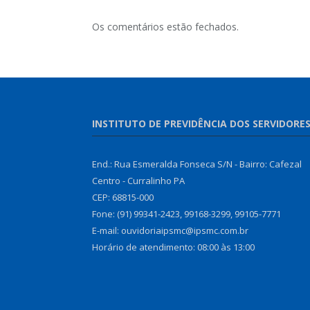
Os comentários estão fechados.
INSTITUTO DE PREVIDÊNCIA DOS SERVIDORE
End.: Rua Esmeralda Fonseca S/N - Bairro: Cafezal
Centro - Curralinho PA
CEP: 68815-000
Fone: (91) 99341-2423, 99168-3299, 99105-7771
E-mail: ouvidoriaipsmc@ipsmc.com.br
Horário de atendimento: 08:00 às 13:00