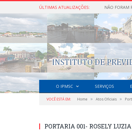
ÚLTIMAS ATUALIZAÇÕES:
O IPMSC
SERVIÇOS
»
»
VOCÊ ESTÁ EM:
Home
Atos Oficiais
Port
PORTARIA 001- ROSELY LUZIA