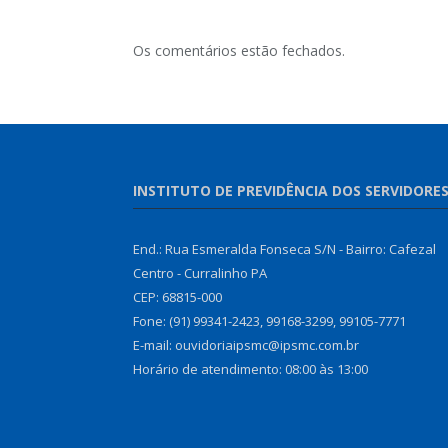
Os comentários estão fechados.
INSTITUTO DE PREVIDÊNCIA DOS SERVIDORE
End.: Rua Esmeralda Fonseca S/N - Bairro: Cafezal
Centro - Curralinho PA
CEP: 68815-000
Fone: (91) 99341-2423, 99168-3299, 99105-7771
E-mail: ouvidoriaipsmc@ipsmc.com.br
Horário de atendimento: 08:00 às 13:00