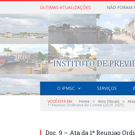
ÚLTIMAS ATUALIZAÇÕES:
O IPMSC
SERVIÇOS
»
»
VOCÊ ESTÁ EM:
Home
Atos Oficiais
Ata
1ª Reuniao Ordinaria do Comite (20.01.2025)
Doc. 9 – Ata da 1ª Reuniao Ordi