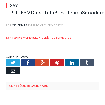
357-
1991IPSMCInstitutoPrevidenciaServidore
POR
CR2-ADMIN2
EM
29 DE OUTUBRO DE 2021
357-1991IPSMCInstitutoPrevidenciaServidores
COMPARTILHAR:
Twitter
Facebook
Google+
Pinterest
LinkedIn
Tumblr
Email
CONTEÚDO RELACIONADO