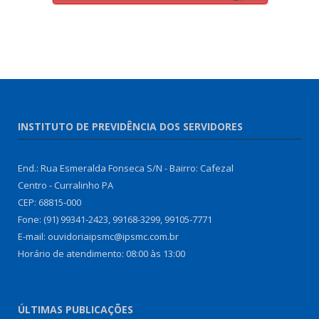
INSTITUTO DE PREVIDÊNCIA DOS SERVIDORES
End.: Rua Esmeralda Fonseca S/N - Bairro: Cafezal
Centro - Curralinho PA
CEP: 68815-000
Fone: (91) 99341-2423, 99168-3299, 99105-7771
E-mail: ouvidoriaipsmc@ipsmc.com.br
Horário de atendimento: 08:00 às 13:00
ÚLTIMAS PUBLICAÇÕES