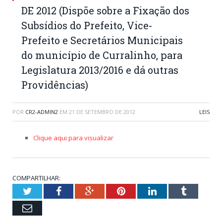
DE 2012 (Dispõe sobre a Fixação dos
Subsídios do Prefeito, Vice-
Prefeito e Secretários Municipais
do município de Curralinho, para
Legislatura 2013/2016 e dá outras
Providências)
POR
CR2-ADMIN2
EM
21 DE SETEMBRO DE 2012
LEIS
Clique aqui para visualizar
COMPARTILHAR:
Twitter
Facebook
Google+
Pinterest
LinkedIn
Tumblr
Email